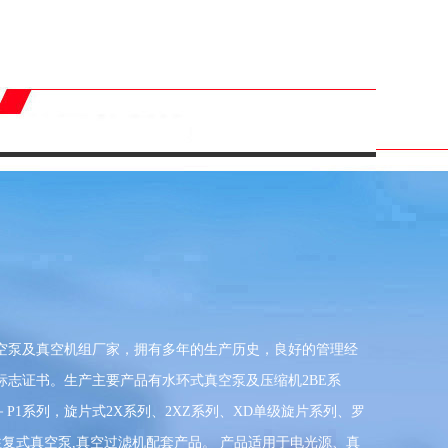
空泵及真空机组厂家，拥有多年的生产历史，良好的管理经
志证书。生产主要产品有水环式真空泵及压缩机2BE系
K－P1系列，旋片式2X系列、2XZ系列、XD单级旋片系列、罗
系列往复式真空泵,真空过滤机配套产品。 产品适用于电光源、真